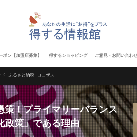
ーポン【加盟店募集】
得するショッピング
ご意見・お問い合わ
ード
ふるさと納税
ココザス
愚策！プライマリーバランス
化政策」である理由