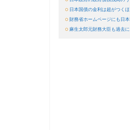
に
潜
日本国債の金利は超がつくほ
む3
つ
財務省ホームページにも日本
の
麻生太郎元財務大臣も過去に
問
題
点
3.1
問題
点
①：
日本
の経
済成
長を
阻害
する
3.2
問題