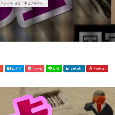
フスタイル
,
税金
世の中の闇