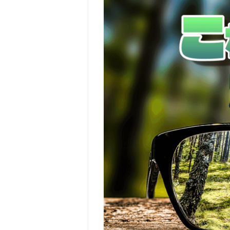
が国
民貧
困化
政策
であ
る理
由に
つい
て一
目で
わか
る！
2
基礎
的財
政収
支黒
字化
（プ
ライ
マリ