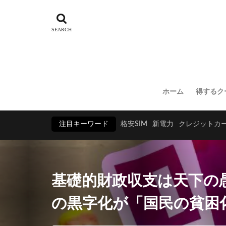
ホーム
得するク
注目キーワード
格安SIM
新電力
クレジットカ
基礎的財政収支は天下の
の黒字化が「国民の貧困