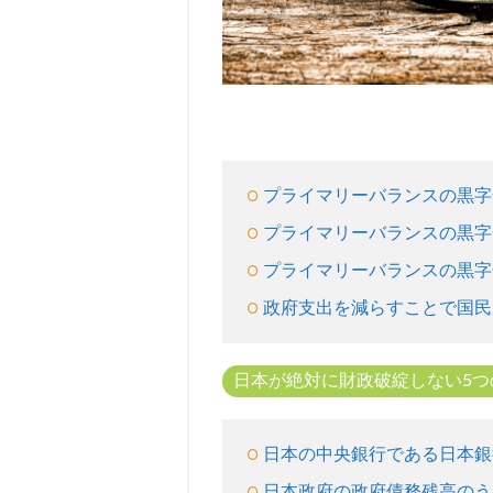
ーバ
ラン
ス黒
字
化）
とは
3
プライマリーバランスの黒字
プ
ラ
プライマリーバランスの黒字
イ
マ
プライマリーバランスの黒字
リ
政府支出を減らすことで国民
ー
バ
ラ
日本が絶対に財政破綻しない5つ
ン
ス
黒
字
日本の中央銀行である日本銀
化
日本政府の政府債務残高のう