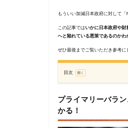
もういい加減日本政府に対して「
この記事では
いかに日本政府や財
へと陥れている悪策であるのかわ
ぜひ最後までご覧いただき参考に
目次
1
プラ
イマ
プライマリーバラン
リー
バラ
かる！
ンス
の黒
字化