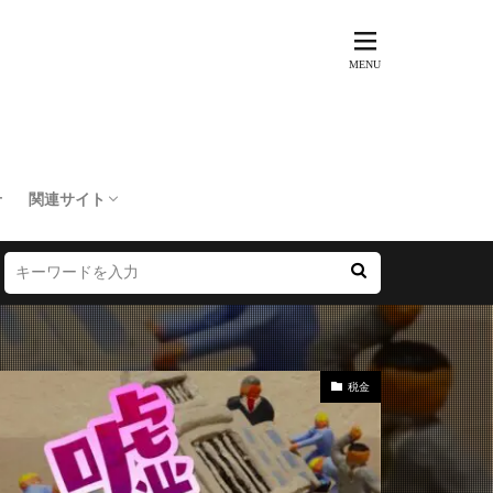
せ
関連サイト
トリップ倶楽部
訳あり不動産市場
SIMマップ
楽天モバイル乗り換えNAVI
LINEMOマップ
20代からの資産運用を考える
マイライフメモリードットコム
税金