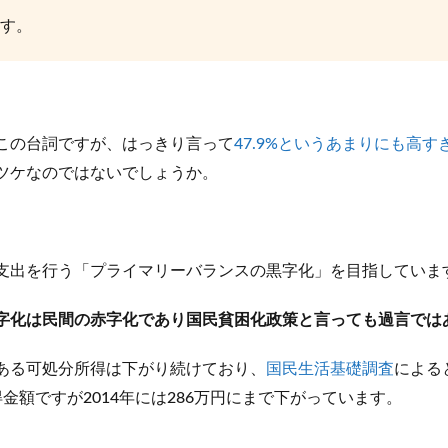
す。
この台詞ですが、はっきり言って
47.9%というあまりにも高
ツケなのではないでしょうか。
支出を行う「プライマリーバランスの黒字化」を目指していま
字化は民間の赤字化であり国民貧困化政策と言っても過言では
ある可処分所得は下がり続けており、
国民生活基礎調査
によると
金額ですが2014年には286万円にまで下がっています。