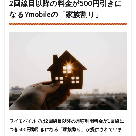
2回線目以降の料金が500円引きに
Q&A
なるYmobileの「家族割り」
5
家
族でま
とめて
Ymobile
にして
お得に
スマー
トフォ
ンライ
フを楽
しもう
ワイモバイルでは2回線目以降の月額利用料金が1回線に
つき500円割引きになる「家族割り」が提供されていま