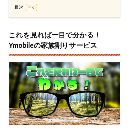
目次
1
こ
れを見
れば一
目で分
これを見れば一目で分かる！
かる！
Ymobile
Ymobileの家族割りサービス
の家族
割りサ
ービス
2
2
回線目
以降の
料金が
500円
引きに
なる
Ymobile
の「家
族割
り」