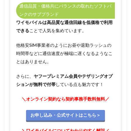
3.1
通信品質・価格共にバランスの取れたソフトバ
Ymobile
家族割
ンクのサブブランド
り対象
ワイモバイルは高品質な通信回線を低価格で利用
プラン
できる
ことで人気を集めています。
3.2
Ymobile
他格安SIM事業者のようにお昼や退勤ラッシュの
の言う
「家
時間帯などに通信速度が極端に遅くなるようなこ
族」の
とはありません。
定義と
は？
さらに、
ヤフープレミアム会員やテザリングオプ
3.3
ションが無料で付帯
している点も魅力です！
Ymobile
の家族
割りは
＼オンライン契約なら契約事務手数料無料／
9回線
まで適
用可能
お申し込み・公式サイトはこちら＞
3.4
Ymobile
＼ワイモバイルについてわかりやすく解説／