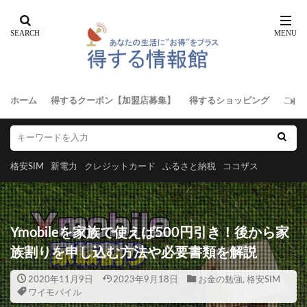
ホーム
得するクーポン【加盟店募集】
得するショッピング
ご意
格安SIM
新電力
クレジットカード
ふるさと納税
ココザス
Ymobileを家族で使えば500円引き！後から家
族割りを申し込む方法や必要書類を解説
2020年11月9日
2023年9月18日
お金の勉強
,
格安SIM
ワイモバイル