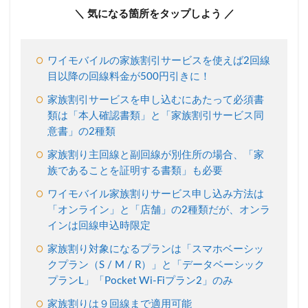
2.1
＼ 気になる箇所をタップしよう ／
Ymobile
家族割
りサー
ワイモバイルの家族割引サービスを使えば2回線
ビスを
目以降の回線料金が500円引きに！
運用す
るにあ
家族割引サービスを申し込むにあたって必須書
たり必
類は「本人確認書類」と「家族割引サービス同
要な書
意書」の2種類
類
2.2
家族割り主回線と副回線が別住所の場合、「家
Ymobile
族であることを証明する書類」も必要
契約と
ワイモバイル家族割りサービス申し込み方法は
同時に
オンラ
「オンライン」と「店舗」の2種類だが、オンラ
インか
インは回線申込時限定
ら家族
割りサ
家族割り対象になるプランは「スマホベーシッ
ービス
クプラン（S / M / R）」と「データベーシック
を申し
プランL」「Pocket Wi-Fiプラン2」のみ
込む事
も可能
家族割りは９回線まで適用可能