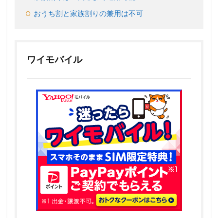
2.3
おうち割と家族割りの兼用は不可
契約し
た後か
らの
Ymobile
家族割
ワイモバイル
りサー
ビス申
し込み
は店舗
からの
み可能
3
Ymobile
家族割
りサー
ビスが
適用さ
れる条
件と
は？