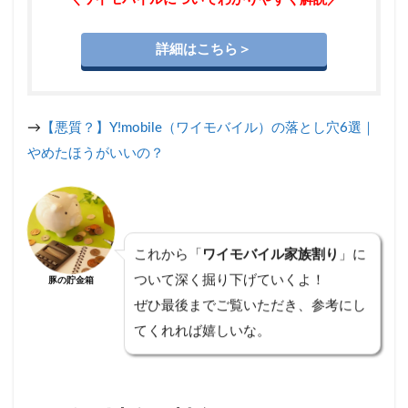
の家族
割りと
おうち
詳細はこちら＞
割は兼
用でき
ない
3.5
→
【悪質？】Y!mobile（ワイモバイル）の落とし穴6選｜
Ymobile
やめたほうがいいの？
でサブ
回線を
持つな
ら「シ
ェアプ
ラン」
これから「
ワイモバイル家族割り
」に
がおす
豚の貯金箱
すめ
ついて深く掘り下げていくよ！
ぜひ最後までご覧いただき、参考にし
4
Ymobile
てくれれば嬉しいな。
家族割
りに関
する気
になる