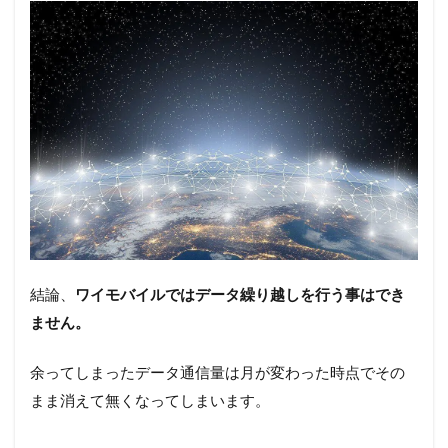
ル」
4.2
第四
のキ
ャリ
アと
して
注目
を集
めて
いる
「楽
天モ
バイ
ル」
結論、
ワイモバイルではデータ繰り越しを行う事はでき
4.3
ソフト
ません。
バンクのオン
ライン専用プ
余ってしまったデータ通信量は月が変わった時点でその
ラン
「LINEMO（ラ
まま消えて無くなってしまいます。
インモ）」