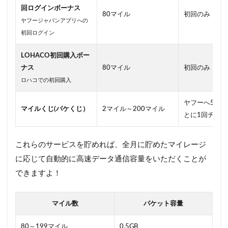
回ログインボーナス
80マイル
初回のみ
ヤフージャパンアプリへの
初回ログイン
LOHACO初回購入ボー
ナス
80マイル
初回のみ
ロハコでの初回購入
ヤフーへ5日
マイルくじ(パケくじ）
2マイル～200マイル
とに1回チャ
これらのサービスを貯めれば、全月に貯めたマイレージ
に応じて自動的に高速データ通信容量をいただくことが
できますよ！
マイル数
パケット容量
80～199マイル
0.5GB