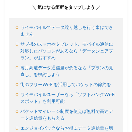
パソ
＼ 気になる箇所をタップしよう ／
コン
があ
るな
ら、
ワイモバイルでデータ繰り越しを行う事はでき
デー
ません
タシ
ェア
サブ機のスマホやタブレット、モバイル通信に
プラ
対応したパソコンがあるなら「データシェアプ
ンの
ラン」がおすすめ
検討
を
毎月高速データ通信量が余るなら「プランの見
2.2
直し」を検討しよう
毎月
街のフリーWi-Fiを活用してパケットの節約を
デー
タ通
ワイモバイルユーザーなら「ソフトバンクWi-Fi
信容
スポット」も利用可能
量が
余る
パケットマイレージ制度を使えば無料で高速デ
なら
ータ通信量をもらえる
契約
の見
エンジョイパックならお得にデータ通信量を増
直し