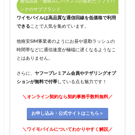
通信品質・価格共にバランスの取れたソフトバ
のデー
ンクのサブブランド
タ通信
量を節
ワイモバイルは高品質な通信回線を低価格で利用
約
できる
ことで人気を集めています。
3.2
パケッ
他格安SIM事業者のようにお昼や退勤ラッシュの
トマイ
時間帯などに通信速度が極端に遅くなるようなこ
レージ
制度で
とはありません。
Ymobile
のデー
タ通信
さらに、
ヤフープレミアム会員やテザリングオプ
量を増
ションが無料で付帯
している点も魅力です！
やす
3.3
＼オンライン契約なら契約事務手数料無料／
Enjoyパ
ックに
加入し
お申し込み・公式サイトはこちら＞
て
Ymobile
＼ワイモバイルについてわかりやすく解説／
のデー