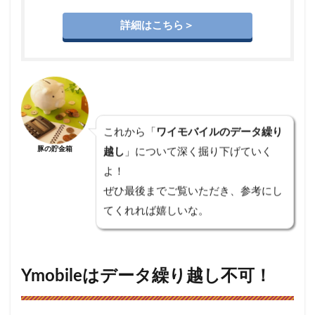
タ通信
量を増
詳細はこちら＞
やす
4
Ymobile
以外も
検討！
データ
繰り越
これから「
ワイモバイルのデータ繰り
しに対
応して
豚の貯金箱
越し
」について深く掘り下げていく
いる格
よ！
安SIM
ぜひ最後までご覧いただき、参考にし
4.1
てくれれば嬉しいな。
Ymobile
のライ
バル！
auのサ
ブブラ
Ymobileはデータ繰り越し不可！
ンド
「UQ
モバイ