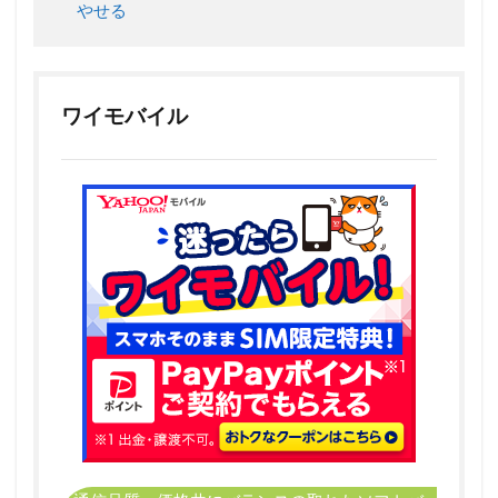
やせる
を検
討し
よう
3
デ
ワイモバイル
ータ繰
り越し
ができ
なくて
も大丈
夫！
Ymobile
で賢く
データ
通信す
る方法
3.1
街のフ
リー
Wi-Fiを
活用し
て
Ymobile