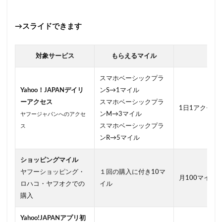
→スライドできます
対象サービス
もらえるマイル
条件
スマホベーシックプラ
Yahoo！JAPANデイリ
ンS→1マイル
ーアクセス
スマホベーシックプラ
1日1アクセス
ンM→3マイル
ヤフージャパンへのアクセ
スマホベーシックプラ
ス
ンR→5マイル
ショッピングマイル
ヤフーショッピング・
１回の購入に付き10マ
月100マイル
ロハコ・ヤフオクでの
イル
購入
Yahoo!JAPANアプリ初