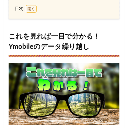
目次
1
こ
れを見
れば一
目で分
これを見れば一目で分かる！
かる！
Ymobile
Ymobileのデータ繰り越し
のデー
タ繰り
越し
2
Ymobile
はデー
タ繰り
越し不
可！
2.1
タブ
レッ
トや