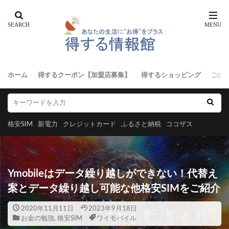
ホーム
得するクーポン【加盟店募集】
得するショッピング
ご意
格安SIM
新電力
クレジットカード
ふるさと納税
ココザス
Ymobileはデータ繰り越しができない！代替え
案とデータ繰り越し可能な他格安SIMをご紹介
2020年11月11日
2023年9月18日
お金の勉強
,
格安SIM
ワイモバイル