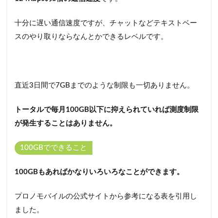
し込
むこ
とが
十分に遅い通信速度ですが、チャットなどテキストベー
でき
スのやり取りならなんとかできるレベルです。
る？
6
プ
ロ
ノ
直近3日間で7GBまでのような制限も一切ありません。
モ
バ
トータルで毎月100GB以下に抑えられていれば測度制限
イ
ル
が発生することはありません。
Wi-
Fiで
100GBでできること
お
得
な
100GBもあればかなりいろいろなことができます。
イ
ン
タ
プロノモバイルの公式サイトから参考になる表を引用し
ー
ました。
ネ