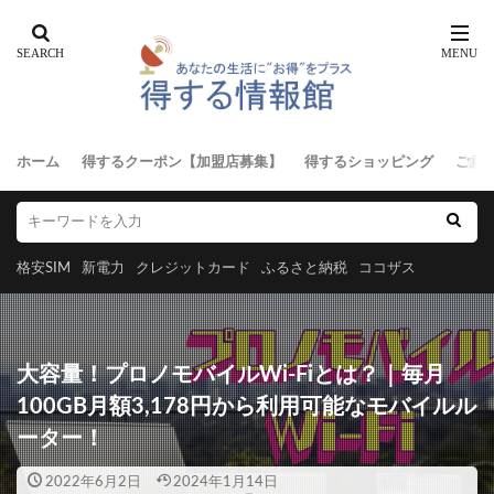
ホーム
得するクーポン【加盟店募集】
得するショッピング
ご意
格安SIM
新電力
クレジットカード
ふるさと納税
ココザス
大容量！プロノモバイルWi-Fiとは？｜毎月
100GB月額3,178円から利用可能なモバイルル
ーター！
2022年6月2日
2024年1月14日