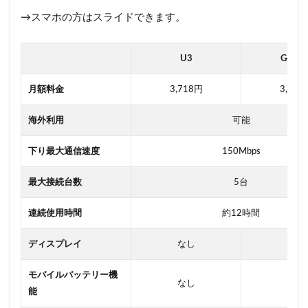
→スマホの方はスライドできます。
U3
G4 Ma
月額料金
3,718円
3,828
海外利用
可能
下り最大通信速度
150Mbps
最大接続台数
5台
連続使用時間
約12時間
ディスプレイ
なし
あり
モバイルバッテリー機
なし
あり
能