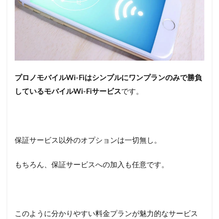
3.1
プロ
ノモ
バイ
ルWi-
Fiのデ
メリ
プロノモバイルWi-Fiはシンプルにワンプランのみで勝負
ット
しているモバイルWi-Fiサービス
です。
3.2
プロ
ノモ
バイ
ルWi-
保証サービス以外のオプションは一切無し。
Fiのメ
リッ
ト
もちろん、保証サービスへの加入も任意です。
4
他
社
モ
このように分かりやすい料金プランが魅力的なサービス
バ