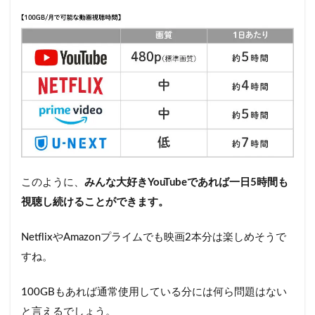
ッ
ト
生
活
を
楽
し
も
う
このように、
みんな大好きYouTubeであれば一日5時間も
視聴し続けることができます。
NetflixやAmazonプライムでも映画2本分は楽しめそうで
すね。
100GBもあれば通常使用している分には何ら問題はない
と言えるでしょう。