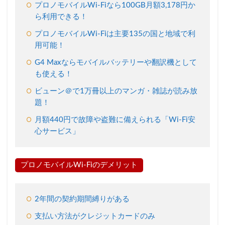
Wi-
プロノモバイルWi-Fiなら100GB月額3,178円か
Fiと
ら利用できる！
は？
プロノモバイルWi-Fiは主要135の国と地域で利
2.1
用可能！
毎月
100GB
G4 Maxならモバイルバッテリーや翻訳機として
をずー
も使える！
っと月
額
ビューン＠で1万冊以上のマンガ・雑誌が読み放
3,178
題！
円から
利用で
月額440円で故障や盗難に備えられる「Wi-Fi安
きる！
心サービス」
2.2
海外
でも
プロノモバイルWi-Fiのデメリット
使え
る
「ク
2年間の契約期間縛りがある
ラウ
ド
支払い方法がクレジットカードのみ
SIM」