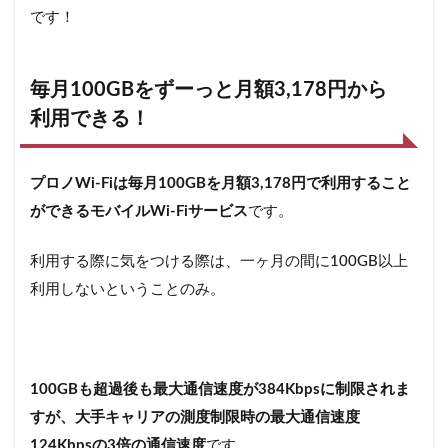
です！
イ
ル
ル
ー
毎月100GBをずーっと月額3,178円から
タ
ー
利用できる！
と
比
較
プロノWi-Fiは毎月100GBを月額3,178円で利用すること
し
て
ができるモバイルWi-Fiサービス
です。
み
た
利用する際に気をつける際は、一ヶ月の間に100GB以上
5
利用しないということのみ。
プロ
ノモ
バイ
ル
Wi-
100GBも超過後も最大通信速度が384Kbpsに制限されま
Fiは
店舗
すが、大手キャリアの測度制限時の最大通信速度
で申
124Kbpsの3倍の通信速度
です。