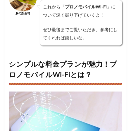
加入
これから「
プロノモバイルWi-Fi
」に
の保
証オ
豚の貯金箱
ついて深く掘り下げていくよ！
プシ
ョン
ぜひ最後までご覧いただき、参考にし
「Wi-
Fi安心
てくれれば嬉しいな。
サー
ビ
ス」
3
シンプルな料金プランが魅力！プ
プロ
ロノモバイルWi-Fiとは？
ノモ
バイ
ル
Wi-
Fiの
メリ
ッ
ト・
デメ
リッ
ト