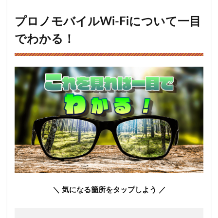
ノモ
バイ
プロノモバイルWi-Fiについて一目
ル
Wi-
でわかる！
Fiに
つい
て一
目で
わか
る！
2
シン
プル
な料
金プ
ラン
が魅
力！
プロ
＼ 気になる箇所をタップしよう ／
ノモ
バイ
ル