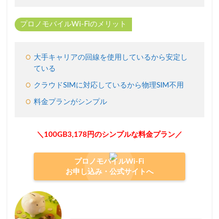
対応
のモ
バイ
プロノモバイルWi-Fiのメリット
ルル
ータ
ー
大手キャリアの回線を使用しているから安定し
2.3
ている
ビュ
クラウドSIMに対応しているから物理SIM不用
ーン
＠で
料金プランがシンプル
マン
ガ・
雑誌
が読
＼100GB3,178円のシンプルな料金プラン／
み放
題！
プロノモバイルWi-Fi
2.4
お申し込み・公式サイトへ
【月
額
440
円】
任意