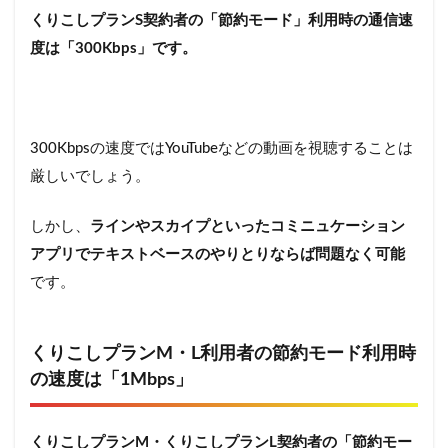
対象
くりこしプランS契約者の「節約モード」利用時の通信速
機種
度は「300Kbps」です。
の新
規契
約で
最大
5,000
円相
300Kbpsの速度ではYouTubeなどの動画を視聴することは
当の
厳しいでしょう。
auPAY
残高
がも
しかし、
ラインやスカイプといったコミニュケーション
らえ
アプリでテキストベースのやりとりならば問題なく可能
る！
です。
7
UQmobile
の節約モ
くりこしプランM・L利用者の節約モード利用時
ードで賢
く通信し
の速度は「1Mbps」
よう
くりこしプランM・くりこしプランL契約者の「節約モー