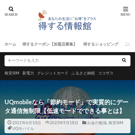
ホーム
得するクーポン【加盟店募集】
得するショッピング
ご意
格安SIM
新電力
クレジットカード
ふるさと納税
ココザス
UQmobileなら「節約モード」で実質的にデー
タ通信無制限【低速モードでできる事とは】
2021年6月10日
2023年9月18日
お金の勉強
,
格安SIM
UQモバイル