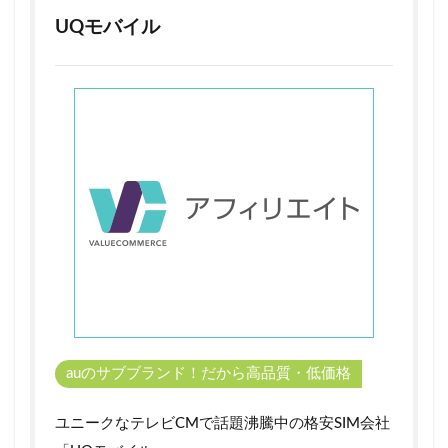
時と
UQモバイル
「節
約モ
ー
ド」
時の
通信
速度
の違
い
3
UQmobile「節
約モード」の
メリット・デ
メリット
3.1
UQモ
バイ
auのサブブランド！だから高品質・低価格
ル
「節
約モ
ユニークなテレビCMで話題沸騰中の格安SIM会社
ー