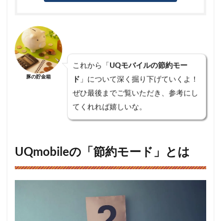
こと
4.1
UQモ
バイ
ル
「節
これから「
UQモバイルの節約モー
約モ
豚の貯金箱
ド
」について深く掘り下げていくよ！
ー
ド」
ぜひ最後までご覧いただき、参考にし
でで
てくれれば嬉しいな。
きる
こと
4.2
節約
UQmobileの「節約モード」とは
モー
ド利
用時
にス
トレ
スを
感じ