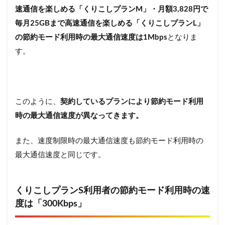
得なキ
速通信を楽しめる「くりこしプランM」・月額3,828円で
ャンペ
毎月25GBまで高速通信を楽しめる「くりこしプランL」
ーンを
開催中
の節約モード利用時の最大通信速度は1Mbps
となりま
6.1
す。
最大
10,000
円分の
auPAY
残高が
このように、
契約しているプランにより節約モード利用
もらえ
時の最大通信速度が異なってきます。
る！
eSIM契
約なら
また、速度制限時の最大通信速度も節約モード利用時の
さらに
最大通信速度と同じです。
お得に
6.2
乗換
くりこしプランS利用者の節約モード利用時の速
じゃ
度は「300Kbps」
なく
て
OK！