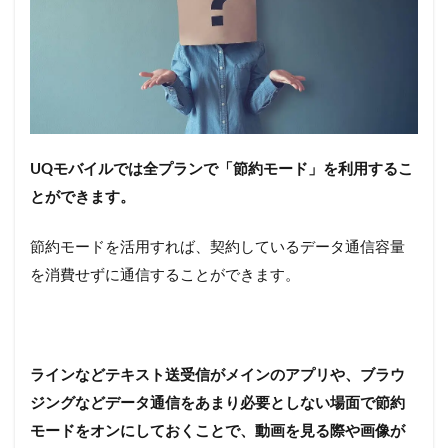
る可
能性
のあ
る行
為
5
UQmobile
節約モー
UQモバイルでは全プランで「節約モード」を利用するこ
ドについ
ての評判
とができます。
や口コミ
5.1
節約モードを活用すれば、契約しているデータ通信容量
UQモ
を消費せずに通信することができます。
バイ
ルの
節約
モー
ドに
ラインなどテキスト送受信がメインのアプリや、ブラウ
つい
て良
ジングなどデータ通信をあまり必要としない場面で節約
い評
モードをオンにしておくことで、動画を見る際や画像が
判や