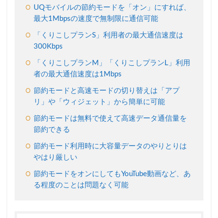
UQモバイルの節約モードを「オン」にすれば、
UQモ
最大1Mbpsの速度で無制限に通信可能
バイ
ルの
「くりこしプランS」利用者の最大通信速度は
「ア
300Kbps
プ
リ」
「くりこしプランM」「くりこしプランL」利用
から
者の最大通信速度は1Mbps
簡単
に節
節約モードと高速モードの切り替えは「アプ
約モ
リ」や「ウィジェット」から簡単に可能
ード
を起
節約モードは無料で使えて高速データ通信量を
動で
節約できる
きる
節約モード利用時に大容量データのやりとりは
2.3
やはり厳しい
UQモ
バイ
節約モードをオンにしてもYouTube動画など、あ
ルの
る程度のことは問題なく可能
「高
速モ
ー
ド」