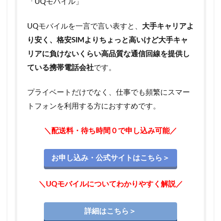
「UQモバイル」
ド」
のメ
リッ
UQモバイルを一言で言い表すと、
大手キャリアよ
ト
り安く、格安SIMよりちょっと高いけど大手キャ
3.2
リアに負けないくらい高品質な通信回線を提供し
UQモ
ている携帯電話会社
です。
バイ
ル
「節
プライベートだけでなく、仕事でも頻繁にスマー
約モ
トフォンを利用する方におすすめです。
ー
ド」
のデ
＼配送料・待ち時間０で申し込み可能／
メリ
ット
お申し込み・公式サイトはこちら＞
4
UQmobile
節約モード
＼UQモバイルについてわかりやすく解説／
利用時の
「1Mbps」
でできるこ
詳細はこちら＞
とと厳しい