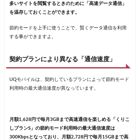
口コ
多いサイトを閲覧するときのために「高速データ通信」
ミ
を温存しておくことができます。
5.2
UQモ
節約モードを上手に使うことで、賢くデータ通信を利用
バイ
する事ができますよ。
ルの
節約
モー
ドに
契約プランにより異なる「通信速度」
つい
て悪
い評
判や
UQモバイルは、契約しているプランによって節約モード
口コ
利用時の最大通信速度が異なっています。
ミ
6
UQモ
バイル
は最大
月額1,628円で毎月3GBまで高速通信を楽しめる「くりこ
10,000
しプランS」の節約モード利用時の最大通信速度は
円もら
300Kbpsとなっており、月額2,728円で毎月15GBまで高
えるお