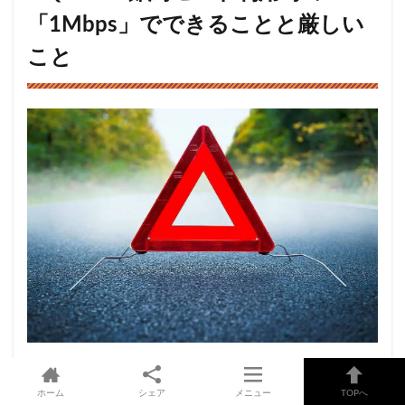
「1Mbps」でできることと厳しい
こと
くりこしプランMやくりこしプランL利用時に節約モード
ホーム
シェア
メニュー
TOPへ
を起動すると、最大通信速度が1Mbpsまで制限されま