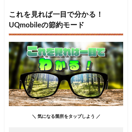
を見れば
一目で分
かる！
これを見れば一目で分かる！
UQmobile
の節約モ
UQmobileの節約モード
ード
2
UQmobile
の「節約
モード」
とは
2.1
契約
プラ
ンに
より
異な
る
「通
＼ 気になる箇所をタップしよう ／
信速
度」
2.2