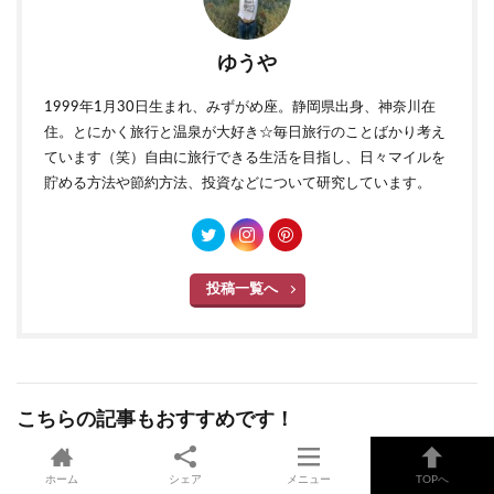
ゆうや
1999年1月30日生まれ、みずがめ座。静岡県出身、神奈川在
住。とにかく旅行と温泉が大好き☆毎日旅行のことばかり考え
ています（笑）自由に旅行できる生活を目指し、日々マイルを
貯める方法や節約方法、投資などについて研究しています。
投稿一覧へ
こちらの記事もおすすめです！
Y!mobile（ワイモバイル）
お金の勉強
ホーム
シェア
メニュー
TOPへ
を店舗で申し込むのは損