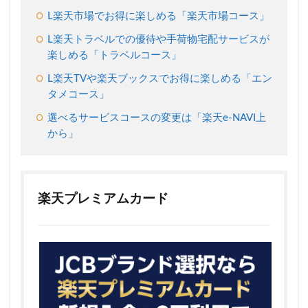
に
L楽天市場でお得に楽しめる「楽天市場コース」
は3
つ
L楽天トラベルでの優待や手荷物宅配サービスが
の
楽しめる「トラベルコース」
中
か
L楽天TVや楽天ブックスでお得に楽しめる「エン
ら
タメコース」
選
べ
選べるサービスコースの変更は「楽天e-NAVI上
る
から」
サ
ー
ビ
ス
コ
楽天プレミアムカード
ー
ス
特
典
が
2.1
楽天