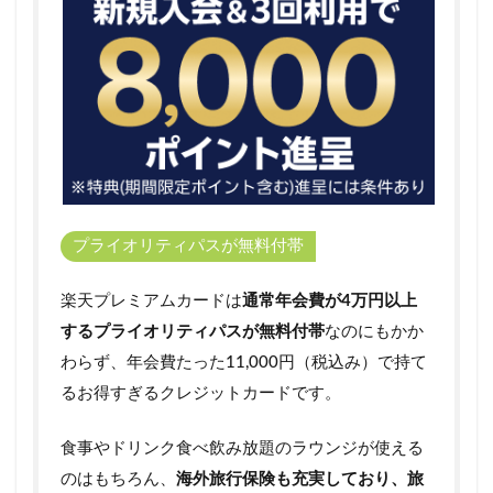
市場
がお
得に
利用
でき
る
「楽
天市
場コ
ー
ス」
プライオリティパスが無料付帯
2.2
旅行
をお
楽天プレミアムカードは
通常年会費が4万円以上
得に
するプライオリティパスが無料付帯
なのにもかか
楽し
める
わらず、年会費たった11,000円（税込み）で持て
「ト
るお得すぎるクレジットカードです。
ラベ
ルコ
ー
食事やドリンク食べ飲み放題のラウンジが使える
ス」
のはもちろん、
海外旅行保険も充実しており、旅