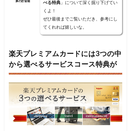
豚の貯金箱
べる特典
」について深く掘り下げてい
認・
変更
くよ！
する
ぜひ最後までご覧いただき、参考にし
方法
てくれれば嬉しいな。
3.1
選べ
るコ
ース
楽天プレミアムカードには3つの中
を確
認す
から選べるサービスコース特典が
る方
法
3.2
選べ
るサ
ービ
スコ
ース
を変
更す
る方
法