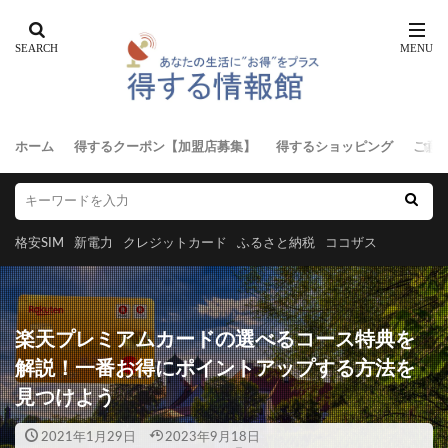
ホーム
得するクーポン【加盟店募集】
得するショッピング
ご意
格安SIM
新電力
クレジットカード
ふるさと納税
ココザス
楽天プレミアムカードの選べるコース特典を
解説！一番お得にポイントアップする方法を
見つけよう
2021年1月29日
2023年9月18日