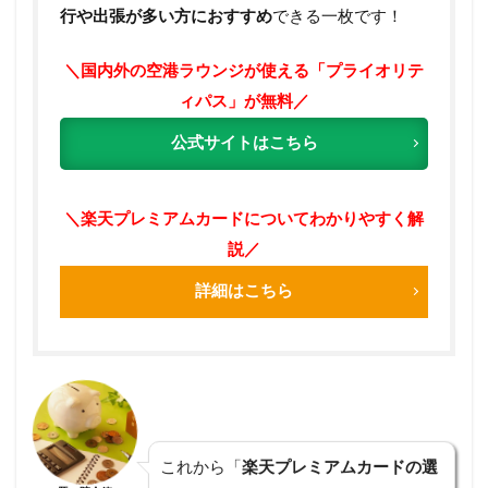
2.3
行や出張が多い方におすすめ
できる一枚です！
映画
や本
を楽
＼国内外の空港ラウンジが使える「プライオリテ
しみ
ィパス」が無料／
たい
なら
公式サイトはこちら
「エ
ンタ
メコ
ー
＼楽天プレミアムカードについてわかりやすく解
ス」
説／
3
詳細はこちら
楽天
プレ
ミア
ムカ
ード
の選
べる
コー
スを
これから「
楽天プレミアムカードの選
確