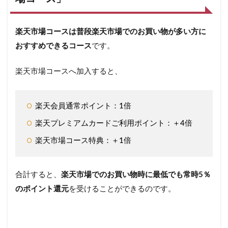
コー
スな
らポ
イン
楽天市場コースは普段楽天市場でのお買い物が多い方に
トア
おすすめできるコース
です。
ップ
特典
だけ
楽天市場コースへ加入すると、
じゃ
な
い！
楽天会員通常ポイント：1倍
5
楽天プレミアムカードご利用ポイント：＋4倍
楽天
プレ
楽天市場コース特典：＋1倍
ミア
ムカ
ード
の選
合計すると、
楽天市場でのお買い物時に最低でも常時5％
べる
のポイント還元
を受けることができるのです。
サー
ビス
コー
ス特