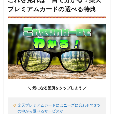
これを見れば一目で分かる！楽天
一目
で分
プレミアムカードの選べる特典
か
る！
楽天
プレ
ミア
ムカ
ード
の選
べる
特典
2
楽
天
プ
レ
＼ 気になる箇所をタップしよう ／
ミ
ア
ム
カ
楽天プレミアムカードにはニーズに合わせて3つ
ー
の中から選べるサービスが
ド