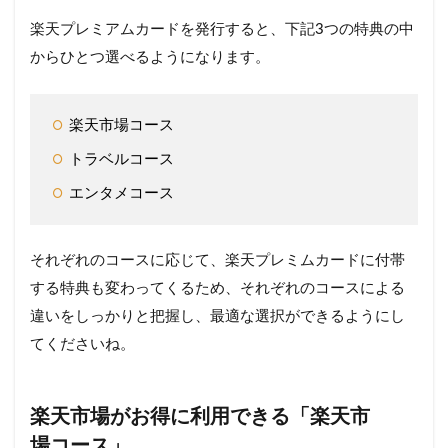
楽天プレミアムカードを発行すると、下記3つの特典の中
4
旅行
からひとつ選べるようになります。
特典
が豊
富な
楽天市場コース
楽天
プレ
トラベルコース
ミア
ムカ
エンタメコース
ード
には
「ト
それぞれのコースに応じて、楽天プレミムカードに付帯
ラベ
ルコ
する特典も変わってくるため、それぞれのコースによる
ー
違いをしっかりと把握し、最適な選択ができるようにし
ス」
がお
てくださいね。
得
4.1
トラ
楽天市場がお得に利用できる「楽天市
ベル
場コース」