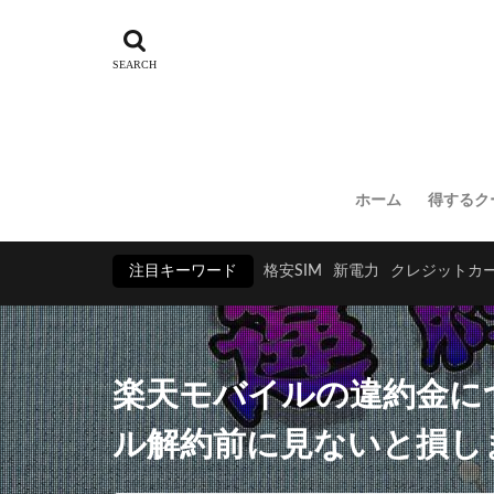
ホーム
得するク
注目キーワード
格安SIM
新電力
クレジットカ
楽天モバイルの違約金に
ル解約前に見ないと損し