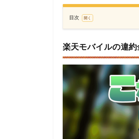
目次
1
楽天
モバ
楽天モバイルの違約
イル
の違
約金
が一
目で
分か
る！
2
楽
天モバ
イルの
新プラ
ン「楽
天UN-
LIMIT」