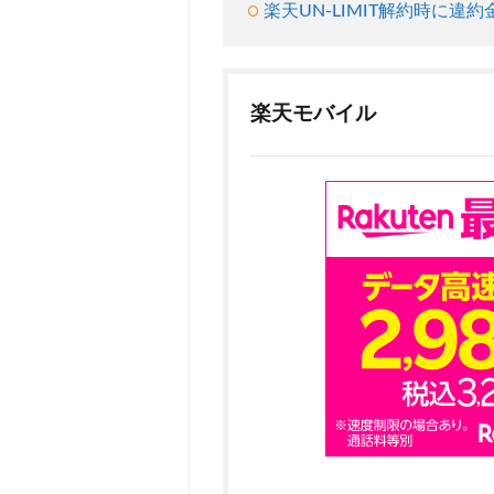
楽天UN-LIMIT解約時に
タ
SIM
のみ
利用
楽天モバイル
して
いる
方は
違約
金な
し！
2.3
楽天モ
バイル
から他
キャリ
アへ乗
り換え
（MNP
転出）
する場