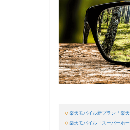
には2年
縛りや
違約金
がある
の？
2.1
楽天
モバ
イル
旧プ
ラ
ン：
スー
パー
ホー
ダイ
の違
約金
楽天モバイル新プラン「楽天U
2.2
楽天モバイル「スーパーホー
デー