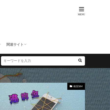
せ
関連サイト
トリップ倶楽部
訳あり不動産市場
SIMマップ
楽天モバイル乗り換えNAVI
LINEMOマップ
20代からの資産運用を考える
マイライフメモリードットコム
格安SIM