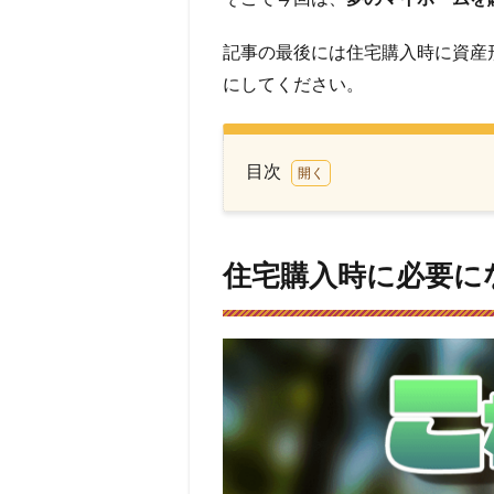
記事の最後には住宅購入時に資産
にしてください。
目次
1
住宅
購入
住宅購入時に必要に
時に
必要
にな
って
くる
「諸
費
用」
につ
いて