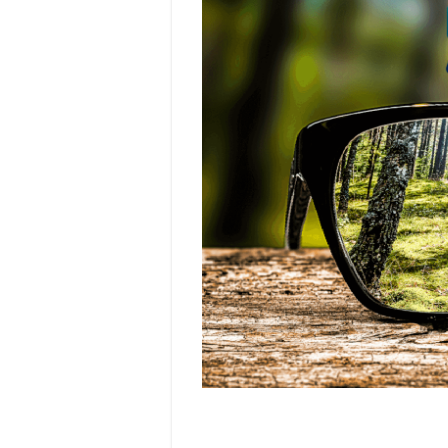
一目
でわ
か
る！
2
住宅
購入
の
「諸
用
費」
と
は？
2.1
売買
契約
書の
作成
時に
必要