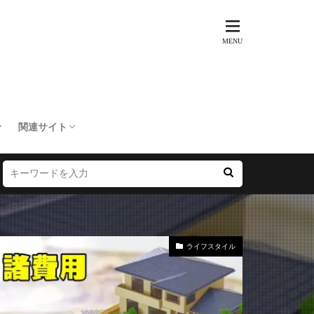
せ
関連サイト
トリップ倶楽部
訳あり不動産市場
SIMマップ
楽天モバイル乗り換えNAVI
LINEMOマップ
20代からの資産運用を考える
マイライフメモリードットコム
ライフスタイル