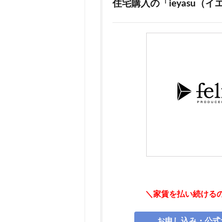
住宅購入の「ieyasu（
不動
産の
権利
を主
張す
るた
めに
必要
な
「登
録免
許
税」
2.4
登記
など
の手
＼家賃を払い続ける
続き
を代
行し
お申し込み・公式