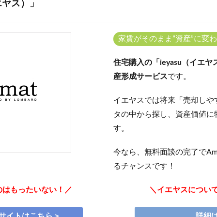
イエヤス）」
家賃がそのまま”資産”に変
住宅購入の「ieyasu（イ
産形成サービス
です。
イエヤスでは将来「売却しや
タの中から探し、資産価値に
す。
今なら、無料面談の完了でAm
るチャンスです！
のはもったいない！／
＼イエヤスについ
サイトはこちら＞
詳細