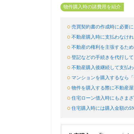
にな
物件購入時の諸費用を紹介
る
「印
紙
売買契約書の作成時に必要に
税」
不動産購入時に支払わなけれ
2.2
不動産の権利を主張するため
不動
産購
登記などの手続きを代行して
入時
に支
不動産購入後継続して支払わ
払わ
マンションを購入するなら「
なけ
れば
物件を購入する際に不動産屋
なら
ない
住宅ローン借入時にもさまざ
「不
住宅購入時には購入金額の5
動産
取得
税」
2.3