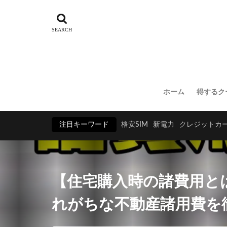
ホーム
得するク
注目キーワード
格安SIM
新電力
クレジットカ
【住宅購入時の諸費用と
れがちな不動産諸用費を