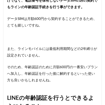
けでなく、電話番号を保有しないデータSIMのみの契約で
のID
検索
もラインの年齢認証手続きを行う事ができます。
が使
える
データSIMは月額600円から契約することができるため、
携帯
電話
とても嬉しいですね。
会社
を紹
介
7.1
また、ラインモバイルには最低利用期間などの2年縛りが
SoftBank
のサブ
設定されていません。
ブラン
ド「Yモ
そのため、年齢認証のために月額600円の一番安いプラン
バイ
ル」
へ加入し、年齢認証を行った後に解約するといった使い
方も良いかもしれませんね。
7.2
docomo・
au・
SoftBank
LINEの年齢認証を行うとできるよ
などの
「大手キ