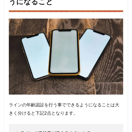
うになること
ャリア」
8
LINE
のID
検索
は使
えた
方が
便利
だけ
ど、
使え
なく
ても
なん
とか
なる
さ！
ラインの年齢認証を行う事でできるようになることは大
きく分けると下記2点となります。