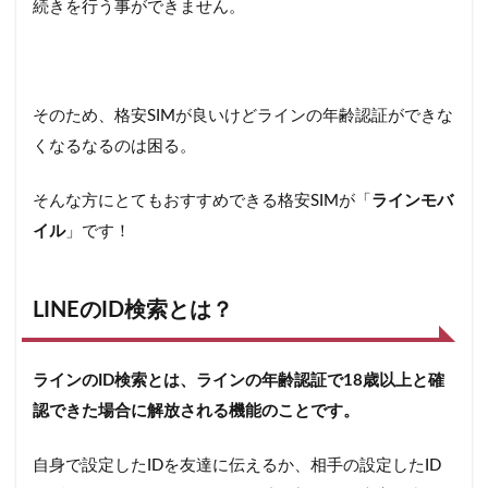
5.1
続きを行う事ができません。
「QR
コー
ド」
を使
って
そのため、格安SIMが良いけどラインの年齢認証ができな
友達
くなるなるのは困る。
追加
5.2
そんな方にとてもおすすめできる格安SIMが「
ラインモバ
「電
イル
」です！
話
帳」
から
自動
LINEのID検索とは？
で友
達追
加
ラインのID検索とは、ラインの年齢認証で18歳以上と確
6
認できた場合に解放される機能のことです。
LINE
モバ
イル
自身で設定したIDを友達に伝えるか、相手の設定したID
には