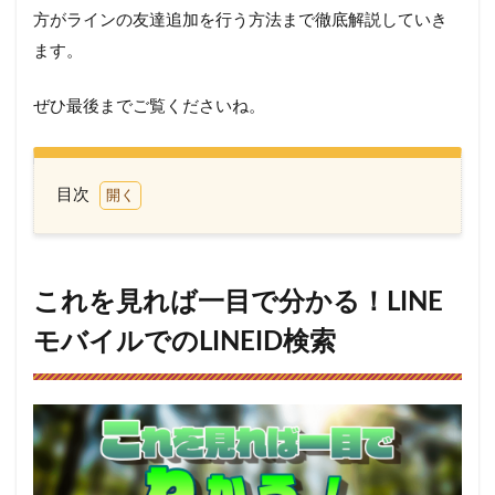
方がラインの友達追加を行う方法まで徹底解説していき
ます。
ぜひ最後までご覧くださいね。
目次
1
こ
れを見
れば一
目で分
これを見れば一目で分かる！LINE
かる！
LINEモ
モバイルでのLINEID検索
バイル
での
LINEID
検索
2
LINE