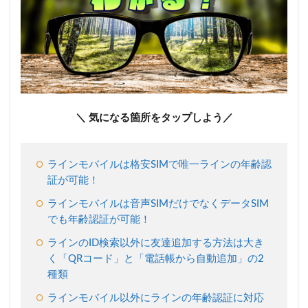
モバ
イル
は格
安
SIM
で唯
一
LINE
のID
＼ 気になる箇所をタップしよう／
検索
が使
え
る！
ラインモバイルは格安SIMで唯一ラインの年齢認
証が可能！
2.1
LINE
ラインモバイルは音声SIMだけでなくデータSIM
のID
でも年齢認証が可能！
検索
と
ラインのID検索以外に友達追加する方法は大き
は？
く「QRコード」と「電話帳から自動追加」の2
2.2
種類
なぜ
ラインモバイル以外にラインの年齢認証に対応
多く