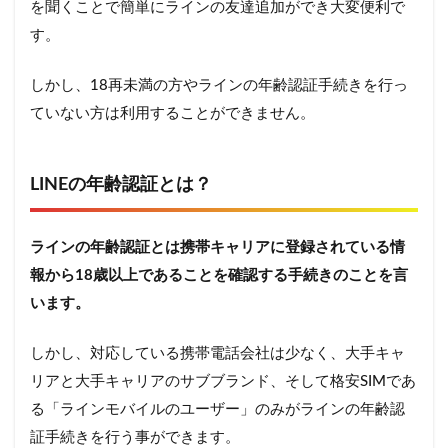
を聞くことで簡単にラインの友達追加ができ大変便利で
ID検
索が
す。
使え
るよ
しかし、18再未満の方やラインの年齢認証手続きを行っ
うに
なる
ていない方は利用することができません。
事以
外に
もさ
LINEの年齢認証とは？
まざ
まな
メリ
ット
ラインの年齢認証とは携帯キャリアに登録されている情
が
報から18歳以上であることを確認する手続きのことを言
6.1
います。
LINE
モバ
イル
しかし、対応している携帯電話会社は少なく、大手キャ
なら
リアと大手キャリアのサブブランド、そして格安SIMであ
大手
る「ラインモバイルのユーザー」のみがラインの年齢認
キャ
リア
証手続きを行う事ができます。
と比