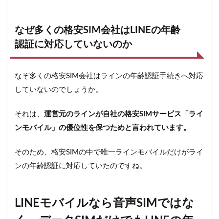
較し
て通
話料
なぜ多くの格安SIM会社はLINEの年齢
金が
認証に対応していないのか
半額
に
6.2
なぞ多くの格安SIM会社はラインの年齢認証手続きへ対応
LINE
していないのでしょうか。
モバ
イル
はク
それは、
運営元のラインが自社の格安SIMサービス「ライ
レジ
ンモバイル」の優位性を保つためと言われています。
ット
カー
ドを
そのため、格安SIMの中で唯一ラインモバイルだけがライ
持っ
ンの年齢認証に対応していたのですね。
てい
ない
人で
も利
LINEモバイルなら音声SIMではな
用で
きる