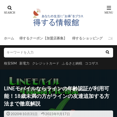
ホーム
得するクーポン【加盟店募集】
得するショッピング
ご意
格安SIM
新電力
クレジットカード
ふるさと納税
ココザス
LINEモバイルならラインの年齢認証が利用可
能！18歳未満の方がラインの友達追加する方
法まで徹底解説
2020年10月31日
2023年9月17日