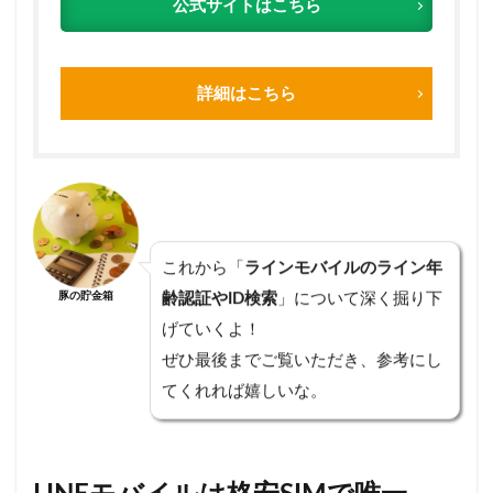
公式サイトはこちら
4.1
LINE
の年
齢認
詳細はこちら
証を
する
と
LINE
のID
検索
が使
える
よう
これから「
ラインモバイルのライン年
にな
豚の貯金箱
齢認証やID検索
」について深く掘り下
る
げていくよ！
4.2
ぜひ最後までご覧いただき、参考にし
LINE
の年
てくれれば嬉しいな。
齢認
証を
する
と