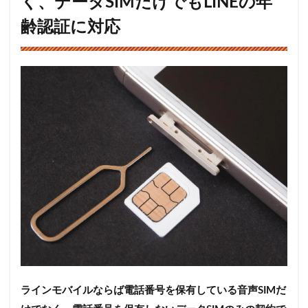
く、データSIMだけでもLINEの年
6.3
齢認証に対応
LINE
モバ
イル
には
テザ
リン
グオ
プシ
ョン
がデ
ィフ
ォル
トで
付帯
して
いる
7
LINE
モバ
イル
ラインモバイルならば電話番号を保有している音声SIMだ
以外