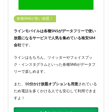
デー
タ
SIM
だけ
各種SNSが使い放題！
でも
LINE
ラインモバイルは各種SNSがデータフリーで使い
の年
齢認
放題になるサービスで人気を集めている格安SIM
証に
会社
です。
対応
4
ラインはもちろん、ツイッターやフェイスブッ
LINE
の年
ク・インスタグラムといった各種SNSがデータフ
齢認
リーで楽しめます。
証を
行う
とで
また、
10分かけ放題オプションも用意
されている
きる
ため電話を多くかける人でも安心して利用できま
よう
にな
すよ！
るこ
と