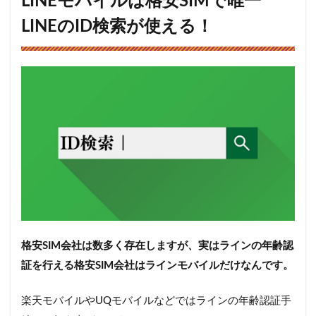
LINEモバイルは格安SIMで唯一
LINE
の電
LINEのID検索が使える！
話番
号検
索が
使え
るよ
うに
なる
5
LINE
のID
検索
を回
避！
ID検
索以
外に
格安SIM会社は数多く存在しますが、実はラインの年齢認
友達
証を行える格安SIM会社はラインモバイルだけなんです。
追加
する
方法
楽天モバイルやUQモバイルなどではラインの年齢認証手