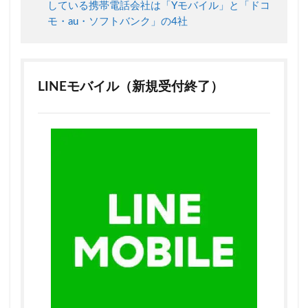
の格
している携帯電話会社は「Yモバイル」と「ドコ
安SIM
モ・au・ソフトバンク」の4社
会社
は
LINE
の年
齢認
LINEモバイル（新規受付終了）
証に
対応
して
いな
いの
か
3
LINE
モバ
イル
なら
音声
SIM
では
な
く、