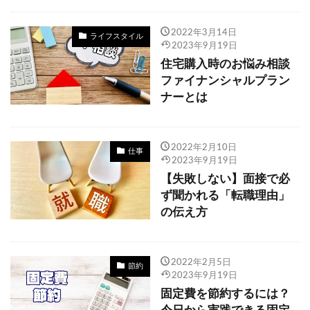
格安SIM
クレジットカード
2022年3月14日
ライフスタイル
2023年9月19日
住宅購入時のお悩み相談
ファイナンシャルプラン
ナーとは
2022年2月10日
仕事
2023年9月19日
【失敗しない】面接で必
ず聞かれる「転職理由」
の伝え方
2022年2月5日
節約
2023年9月19日
固定費を節約するには？