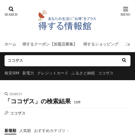
ホーム
得するクーポン【加盟店募集】
得するショッピング
ご意
格安SIM
新電力
クレジットカード
ふるさと納税
ココザス
SEARCH
「ココザス」の検索結果
13件
ココザス
新着順
人気順
おすすめカテゴリ