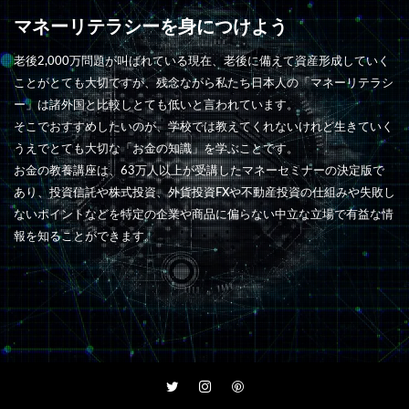
マネーリテラシーを身につけよう
老後2,000万問題が叫ばれている現在、老後に備えて資産形成していく
ことがとても大切ですが、残念ながら私たち日本人の「マネーリテラシ
ー」は諸外国と比較しとても低いと言われています。
そこでおすすめしたいのが、学校では教えてくれないけれど生きていく
うえでとても大切な「お金の知識」を学ぶことです。
お金の教養講座は、63万人以上が受講したマネーセミナーの決定版で
あり、投資信託や株式投資、外貨投資FXや不動産投資の仕組みや失敗し
ないポイントなどを特定の企業や商品に偏らない中立な立場で有益な情
報を知ることができます。