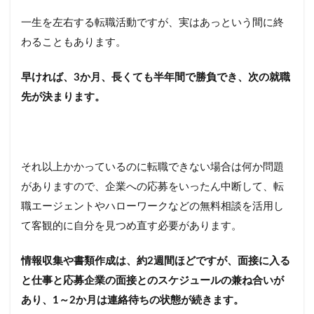
で大
切な
一生を左右する転職活動ですが、実はあっという間に終
活動
全体
わることもあります。
の流
れ
早ければ、3か月、長くても半年間で勝負でき、次の就職
【実
践
先が決まります。
編】
5.1
書類
選考
それ以上かかっているのに転職できない場合は何か問題
と面
接
がありますので、企業への応募をいったん中断して、転
職エージェントやハローワークなどの無料相談を活用し
5.2
内定
て客観的に自分を見つめ直す必要があります。
時の
対応
情報収集や書類作成は、約2週間ほどですが、面接に入る
と年
収や
と仕事と応募企業の面接とのスケジュールの兼ね合いが
条件
あり、1～2か月は連絡待ちの状態が続きます。
の交