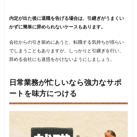
に
つ
い
内定が出た後に退職を告げる場合は、引継ぎがうまくい
て
の
かずに簡単に辞められないケースもあります。
ア
ド
会社からの引き留めにあうと、転職する気持ちが揺らい
バ
イ
でしまうこともありますが、しっかりと引継ぎを行い、
ス
辞める会社にも迷惑をかけないようにしましょう。
6.1
転職
理
日常業務が忙しいなら強力なサポ
由・
退職
ートを味方につける
理由
はよ
く考
える
こと
6.2
自己