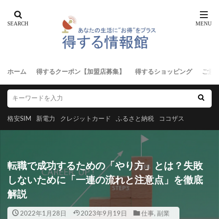
ホーム
得するクーポン【加盟店募集】
得するショッピング
ご意
格安SIM
新電力
クレジットカード
ふるさと納税
ココザス
転職で成功するための「やり方」とは？失敗
しないために「一連の流れと注意点」を徹底
解説
2022年1月28日
2023年9月19日
仕事
,
副業