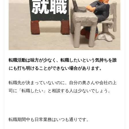
分析
を徹
底し
キャ
リア
プラ
ンだ
けで
はな
くラ
イフ
転職活動は味方が少なく、転職したいという気持ちを誰
プラ
にも打ち明けることができない場合があります。
ンも
練る
こと
転職先が決まっていないのに、自分の奥さんや会社の上
6.3
司に「転職したい」と相談する人は少ないでしょう。
SNS
など
で気
軽に
志望
転職期間中も日常業務はいつも通りです。
企業