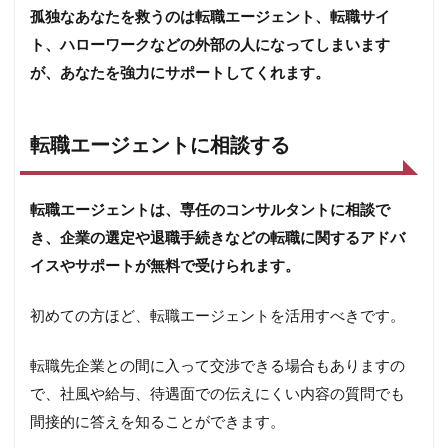
の社
孤独なあなたを救うのは転職エージェント、転職サイ
員と
つな
ト、ハローワークなどの外部の人になってしまいます
がれ
が、あなたを強力にサポートしてくれます。
る時
代
7
転職エージェントに相談する
転職
の正
しい
「や
転職エージェントは、専任のコンサルタントに相談で
り
き、企業の選定や退職手続きなどの転職に関するアドバ
方」
を知
イスやサポートが無料で受けられます。
っ
て、
初めての方ほど、転職エージェントを活用すべきです。
失敗
を防
ご
転職先企業との間に入って交渉できる場合もありますの
う！
で、社風や給与、待遇面での伝えにくい内容の質問でも
間接的に答えを知ることができます。