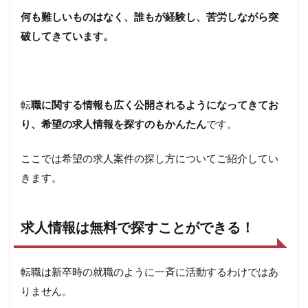
エー
何も難しいものはなく、誰もが経験し、苦労しながら突
ジェ
ント
破してきています。
に相
談す
る
3.2
転
職に関する情報も広く公開されるようになってきてお
転職
サイ
り、希望の求人情報を探すのもかんたん
です。
トに
登録
ここでは希望の求人案件の探し方についてご紹介してい
して
企業
きます。
情報
を探
す
求人情報は無料で探すことができる！
3.3
ハロ
ーワ
転職は新卒時の就職のように一斉に活動するわけではあ
ーク
りません。
は身
近な