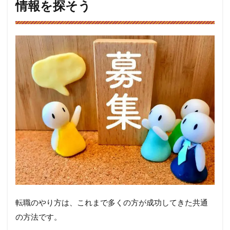
務
情報を探そう
が
忙
し
い
な
ら
強
力
な
サ
ポ
ー
ト
を
味
方
に
つ
け
る
転職のやり方は、これまで多くの方が成功してきた共通
3.1
の方法です。
転職