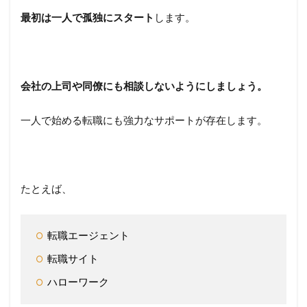
相談
最初は一人で孤独にスタート
します。
場所
4
転職
のや
会社の上司や同僚にも相談しないようにしましょう。
り方
で大
切な
一人で始める転職にも強力なサポートが存在します。
活動
全体
の流
れ
【準
たとえば、
備
編】
4.1
転職エージェント
自己
分析
転職サイト
や情
報収
ハローワーク
集