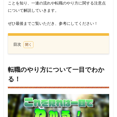
ことを知り、一連の流れや転職のやり方に関する注意点
について解説していきます。
ぜひ最後までご覧いただき、参考にしてください！
目次
1
転職
のや
り方
転職のやり方について一目でわか
につ
いて
る！
一目
でわ
か
る！
2
転職
はや