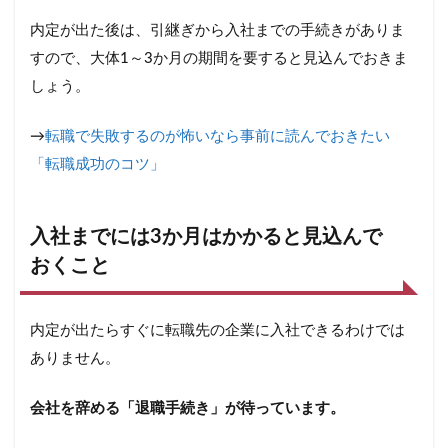
渉に
つい
内定が出た後は、引継ぎから入社までの手続きがありま
て
すので、大体1～3か月の期間を要すると見込んでおきま
5.3
しょう。
退職
に関
→
転職で失敗するのが怖いなら事前に読んでおきたい
する
手続
「転職成功のコツ」
きを
行う
6
入社までには3か月はかかると見込んで
成
おくこと
功
で
き
る
内定が出たらすぐに転職先の企業に入社できるわけでは
転
ありません。
職
の
や
会社を辞める「退職手続き」が待っています。
り
方