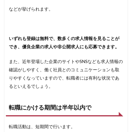
4.2
などが挙げられます。
履歴
書や
職務
経歴
書を
作成
いずれも登録は無料で、数多くの求人情報を見ることが
する
でき、優良企業の求人や非公開求人にも応募できます。
4.3
求人
また、近年登場した企業のサイトやSNSなども求人情報の
情報
確認がしやすく、働く社員とのコミュニケーションも取
探し
や希
りやすくなっていますので、転職者には有利な状況であ
望企
るといえるでしょう。
業へ
の応
募
転職にかける期間は半年以内で
5
転職
のや
転職活動は、短期間で行います。
り方