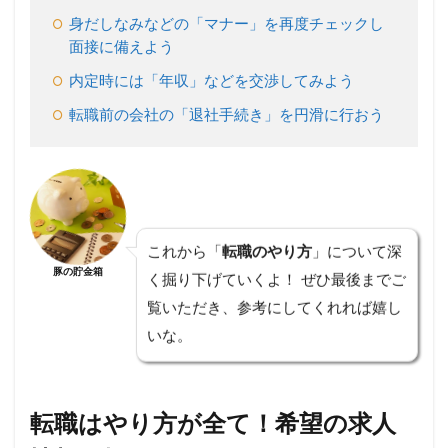
にか
ける
身だしなみなどの「マナー」を再度チェックし
期間
面接に備えよう
は半
年以
内定時には「年収」などを交渉してみよう
内で
転職前の会社の「退社手続き」を円滑に行おう
2.3
入社
まで
には3
か月
はか
かる
これから「
転職のやり方
」について深
と見
豚の貯金箱
く掘り下げていくよ！ ぜひ最後までご
込ん
でお
覧いただき、参考にしてくれれば嬉し
くこ
いな。
と
3
日
常
転職はやり方が全て！希望の求人
業