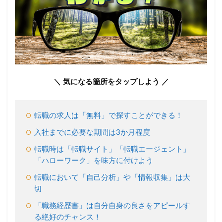
り方
が全
て！
希望
の求
人情
報を
探そ
＼ 気になる箇所をタップしよう ／
う
2.1
求人
転職の求人は「無料」で探すことができる！
情報
は無
入社までに必要な期間は3か月程度
料で
探す
転職時は「転職サイト」「転職エージェント」
こと
「ハローワーク」を味方に付けよう
がで
き
転職において「自己分析」や「情報収集」は大
る！
切
2.2
「職務経歴書」は自分自身の良さをアピールす
転職
る絶好のチャンス！