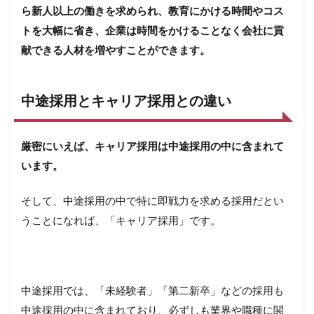
ら新人以上の働きを求められ、教育にかける時間やコス
すす
め
トを大幅に省き、企業は時間をかけることなく会社に貢
4.2
献できる人材を増やすことができます。
文系
で営
業以
中途採用とキャリア採用との違い
外な
ら人
事・
財
厳密にいえば、キャリア採用は中途採用の中に含まれて
務・
います。
法務
がお
すす
そして、中途採用の中で特に即戦力を求める採用だとい
め
うことになれば、「キャリア採用」です。
4.3
理系
なら
研究
開発
中途採用では、「未経験者」「第二新卒」などの採用も
やSE
中途採用の中に含まれており、必ずしも業界や職種に関