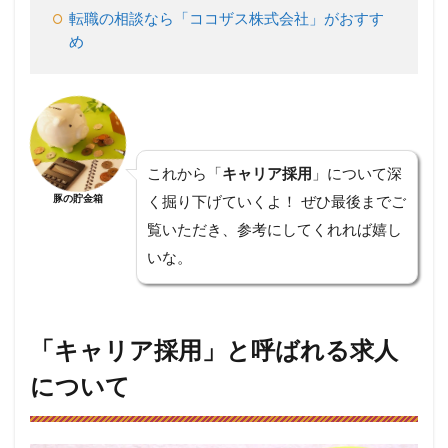
2.3
転職の相談なら「ココザス株式会社」がおすす
IT系
め
やベ
ンチ
ャー
企業
に多
いキ
ャリ
ア採
これから「
キャリア採用
」について深
用
豚の貯金箱
く掘り下げていくよ！ ぜひ最後までご
3
覧いただき、参考にしてくれれば嬉し
企業
いな。
がキ
ャリ
ア採
用を
重視
「キャリア採用」と呼ばれる求人
する
理由
について
と
は？