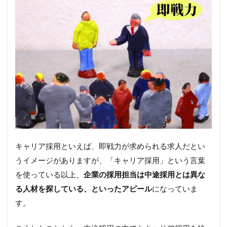
3.1
キャ
リア
採用
はな
ぜ増
えて
きた
の
か？
3.2
キャ
リア
採用
キャリア採用といえば、即戦力が求められる求人だとい
のメ
リッ
うイメージがありますが、「キャリア採用」という言葉
ト
を使っている以上、
企業の採用担当は中途採用とは異な
3.3
る人材を探している、といったアピール
になっていま
キャ
す。
リア
採用
のデ