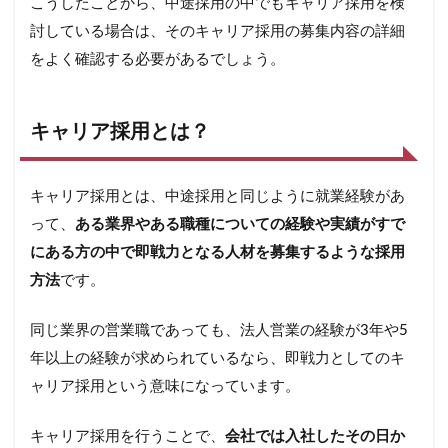
こうしたことから、中途採用の中でもキャリア採用を検
メリ
討している場合は、そのキャリア採用の募集内容の詳細
ット
をよく確認する必要があるでしょう。
4
キ
ャ
リ
キャリア採用とは？
ア
採
用
キャリア採用とは、中途採用と同じように就業経験があ
を
行
って、
ある業界やある職種についての経験や実績がすで
う
にある方の中で即戦力となる人材を募集するような採用
職
種
方法
です。
を
狙
同じ業界の営業職であっても、法人営業の経験が3年や5
う
年以上の経験が求められているなら、即戦力としてのキ
4.1
ャリア採用という意味になっています。
文系
なら
営業
キャリア採用を行うことで、
会社では入社したその日か
がお