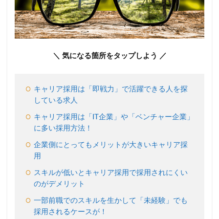
と呼
ばれ
る求
人に
つい
て
＼ 気になる箇所をタップしよう ／
2.1
キャ
リア
キャリア採用は「即戦力」で活躍できる人を探
採用
している求人
と
は？
キャリア採用は「IT企業」や「ベンチャー企業」
2.2
に多い採用方法！
中途
企業側にとってもメリットが大きいキャリア採
採用
用
とキ
ャリ
スキルが低いとキャリア採用で採用されにくい
ア採
のがデメリット
用と
の違
一部前職でのスキルを生かして「未経験」でも
い
採用されるケースが！