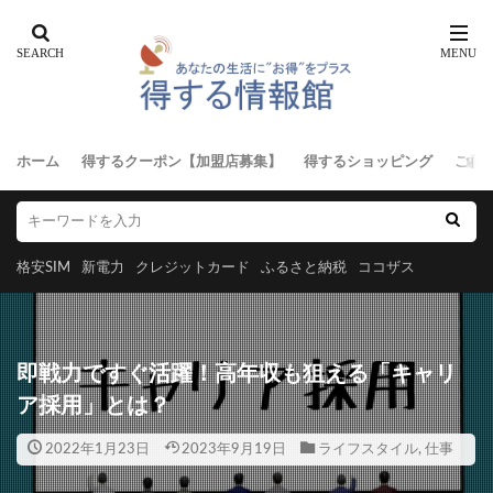
ホーム
得するクーポン【加盟店募集】
得するショッピング
ご意
格安SIM
新電力
クレジットカード
ふるさと納税
ココザス
即戦力ですぐ活躍！高年収も狙える「キャリ
ア採用」とは？
2022年1月23日
2023年9月19日
ライフスタイル
,
仕事