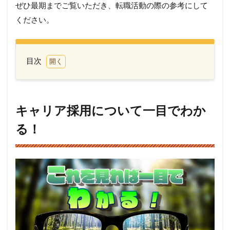
ぜひ最期までご覧いただき、転職活動の際の参考にして
ください。
目次
1
キャ
リア
採用
キャリア採用について一目でわか
につ
いて
る！
一目
でわ
か
る！
2
「キ
ャリ
ア採
用」