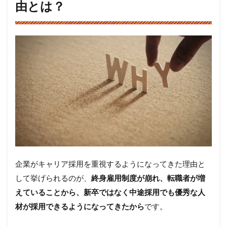
由とは？
のあ
る人
材
6
自信
があ
れば
キャ
リア
採用
を積
極的
に行
って
いる
企業
企業がキャリア採用を重視するようになってきた理由と
に応
募し
して挙げられるのが、
終身雇用制度が崩れ、転職者が増
よ
えていることから、新卒ではなく中途採用でも優秀な人
う！
材が採用できるようになってきたから
です。
6.1
実力