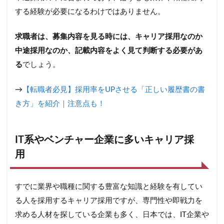
がお
すす
する経験が必要になるわけではありません。
め
5
求職者は、募集内容を見る時には、キャリア採用なのか
キ
中途採用なのか、記載内容をよく見て判断する必要があ
ャ
る
でしょう。
リ
ア
採
→
【転職者必見】採用率をUPさせる「正しい履歴書の書
用
き方」を紹介｜注意点も！
で
も
未
経
IT系やベンチャー企業に多いキャリア採
験
が
用
重
視
さ
すでに業界や職種に関する豊富な知識と経験を有してい
れ
る
る人を採用するキャリア採用ですが、専門性や即戦力を
ケ
求める人材を探している企業も多く、日本では、IT企業や
ー