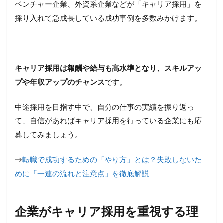
ス
ベンチャー企業、外資系企業などが「キャリア採用」を
採り入れて急成長している成功事例を多数みかけます。
5.1
前職
の経
験を
活か
キャリア採用は報酬や給与も高水準となり、スキルアッ
せる
人材
プや年収アップのチャンス
です。
5.2
柔軟
中途採用を目指す中で、自分の仕事の実績を振り返っ
な発
て、自信があればキャリア採用を行っている企業にも応
想や
考え
募してみましょう。
方を
持つ
→
転職で成功するための「やり方」とは？失敗しないた
人材
めに「一連の流れと注意点」を徹底解説
5.3
伝え
る力
や表
企業がキャリア採用を重視する理
現力