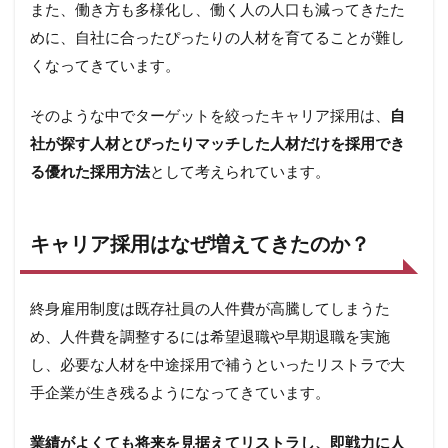
また、働き方も多様化し、働く人の人口も減ってきたた
に応
じた
めに、自社に合ったぴったりの人材を育てることが難し
ポス
くなってきています。
トが
魅力
の外
そのような中でターゲットを絞ったキャリア採用は、
自
資系
社が探す人材とぴったりマッチした人材だけを採用でき
企業
る優れた採用方法
として考えられています。
6.2
活躍
の場
が多
キャリア採用はなぜ増えてきたのか？
いベ
ンチ
ャー
終身雇用制度は既存社員の人件費が高騰してしまうた
企業
め、人件費を調整するには希望退職や早期退職を実施
6.3
し、必要な人材を中途採用で補うといったリストラで大
即戦
力が
手企業が生き残るようになってきています。
欲し
いIT
業績がよくても将来を見据えてリストラし、即戦力に人
関連