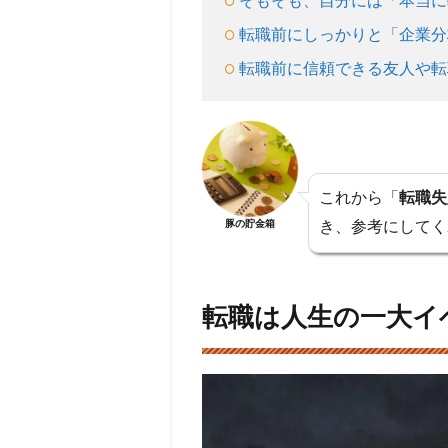
そもそも、自分には「本当に
新し
い環
転職前にしっかりと「企業分
境で
の人
転職前に信頼できる友人や転
間関
係の
構築
2.3
転職
これから「
転職失
先で
き、参考にしてく
豚の貯金箱
仕事
がで
きな
いと
転職は人生の一大イ
いう
評価
が怖
い
3
転