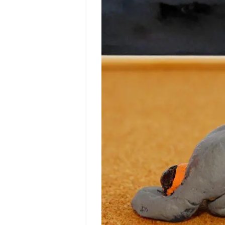
職
は
成
功
も
失
敗
も
あ
る
か
ら
怖
い
と
思
う
必
要
は
な