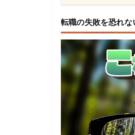
1
転職
の失
転職の失敗を恐れな
敗を
恐れ
な
い！
転職
成功
のコ
ツに
つい
て一
目で
わか
る！
2
転職
は人
生の
一大