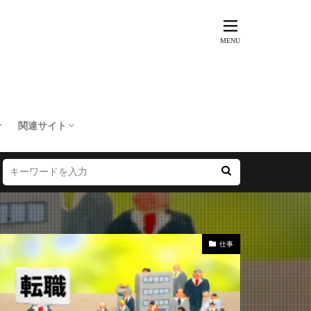
せ
関連サイト
トリップ倶楽部
訳あり不動産市場
SIMマップ
楽天モバイル乗り換えNAVI
LINEMOマップ
20代からの資産運用を考える
マイライフメモリードットコム
仕事