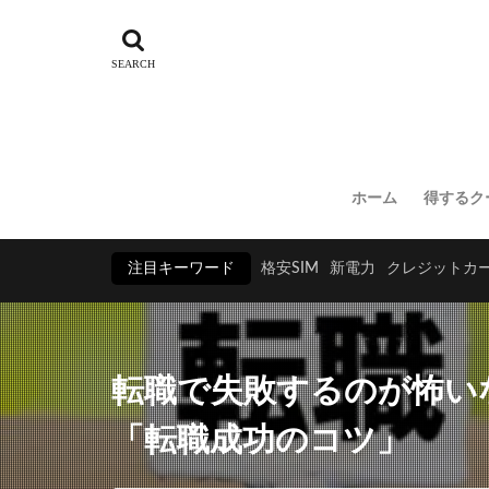
ホーム
得するク
注目キーワード
格安SIM
新電力
クレジットカ
転職で失敗するのが怖い
「転職成功のコツ」