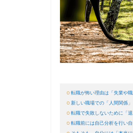
イベ
ン
ト！
失敗
が怖
い理
由と
は？
2.1
転職
に失
敗す
るリ
スク
転職が怖い理由は「失業や職
が頭
新しい職場での「人間関係」
から
離れ
転職で失敗しないために「退
ない
転職前には自己分析を行い自
2.2