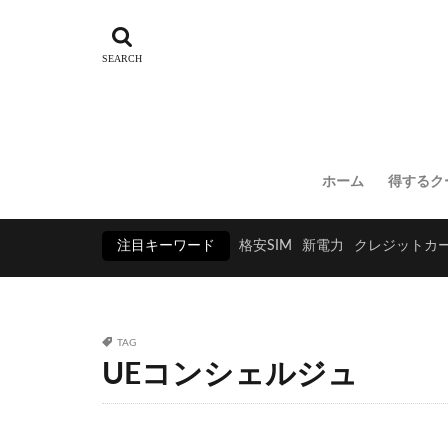
ホーム
得するク
注目キーワード
格安SIM
新電力
クレジットカ
TAG
UEコンシェルジュ