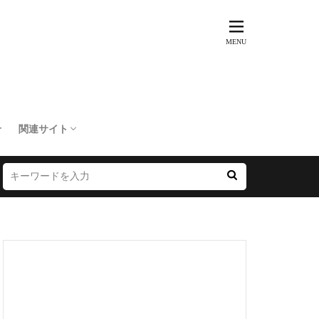
せ
関連サイト
トリップ倶楽部
訳あり不動産市場
SIMマップ
楽天モバイル乗り換えNAVI
LINEMOマップ
20代からの資産運用を考える
マイライフメモリードットコム