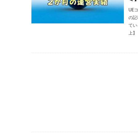
UE
の記
てい
上】