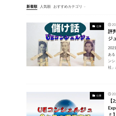
新着順
人気順
おすすめカテゴリ
格安SIM
クレジットカード
2
仕事
評
ジュ
20
ある「
ンシ
社」
2
仕事
【2
Ex
ミ